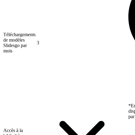
Téléchargements
de modèles
3
Slidesgo par
mois
*En
dis
par
Accès à la