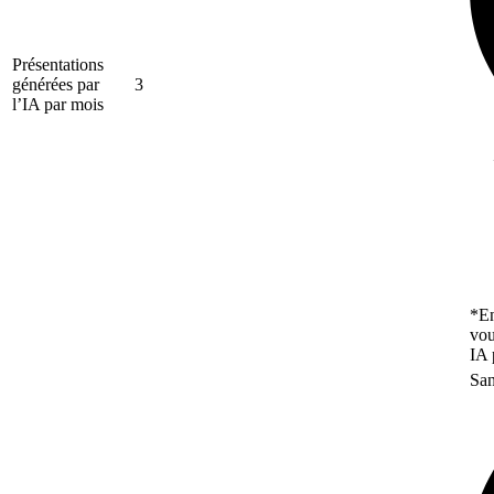
Présentations
générées par
3
l’IA par mois
*En
vou
IA 
San