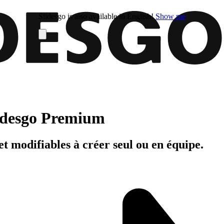
Slidesgo is also available in English!
Show me
Slidesgo Premium
t modifiables à créer seul ou en équipe.