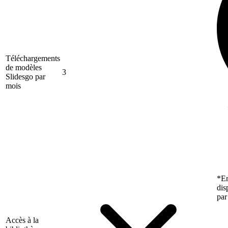
Téléchargements
de modèles
3
Slidesgo par
mois
*En
dis
par
Accès à la