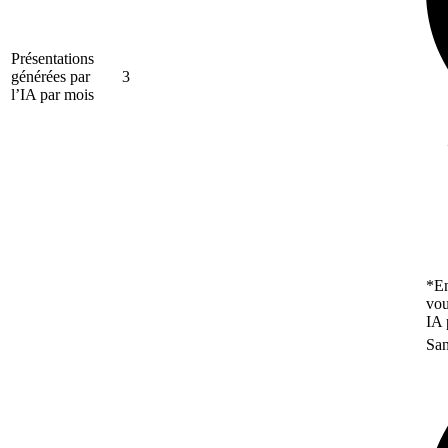
Présentations
générées par
3
l’IA par mois
*En
vou
IA 
San