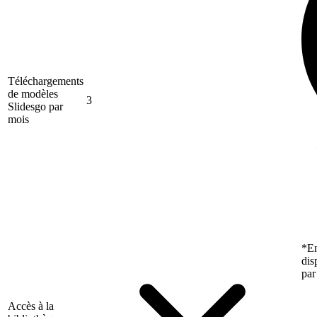
Téléchargements
de modèles
3
Slidesgo par
mois
*En
dis
par
Accès à la