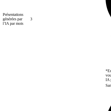
Présentations
générées par
3
l’IA par mois
*En
vou
IA 
San