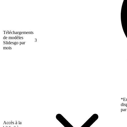
Téléchargements
de modèles
3
Slidesgo par
mois
*En
dis
par
Accès à la