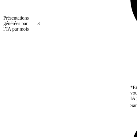
Présentations
générées par
3
l’IA par mois
*En
vou
IA 
San