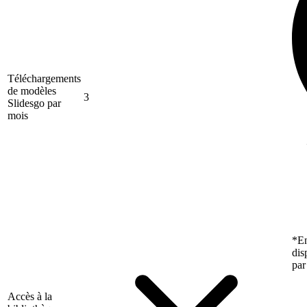
Téléchargements
de modèles
3
Slidesgo par
mois
*En
dis
par
Accès à la