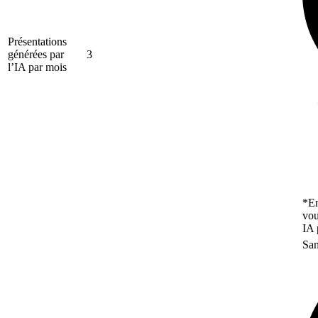
Présentations
générées par
3
l’IA par mois
*En
vou
IA 
San