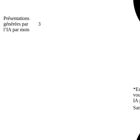
Présentations
générées par
3
l’IA par mois
*En
vou
IA 
San