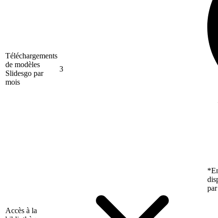
Téléchargements
de modèles
3
Slidesgo par
mois
*En
dis
par
Accès à la