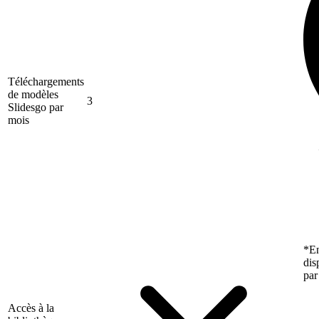
Téléchargements
de modèles
3
Slidesgo par
mois
*En
dis
par
Accès à la