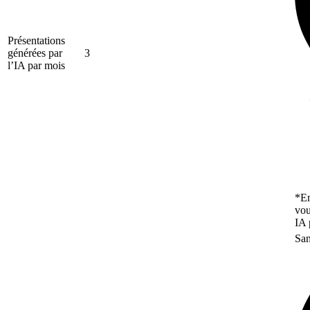
Présentations
générées par
3
l’IA par mois
*En
vou
IA 
San