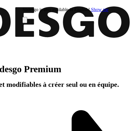
Slidesgo is also available in English!
Show me
Slidesgo Premium
t modifiables à créer seul ou en équipe.