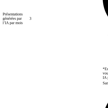
Présentations
générées par
3
l’IA par mois
*En
vou
IA 
San