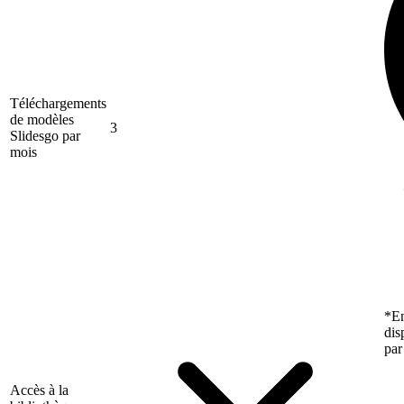
Téléchargements
de modèles
3
Slidesgo par
mois
*En
dis
par
Accès à la