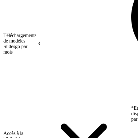
Téléchargements
de modèles
3
Slidesgo par
mois
*En
dis
par
Accès à la