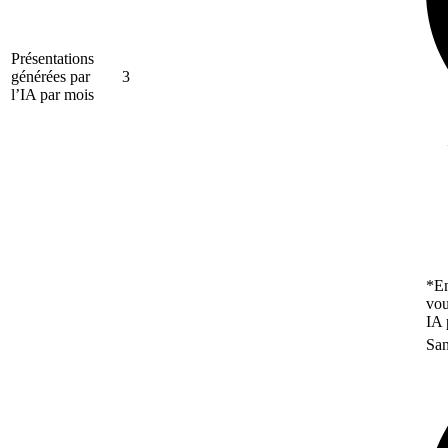
Présentations
générées par
3
l’IA par mois
*En
vou
IA 
San