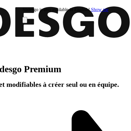
Slidesgo is also available in English!
Show me
Slidesgo Premium
t modifiables à créer seul ou en équipe.