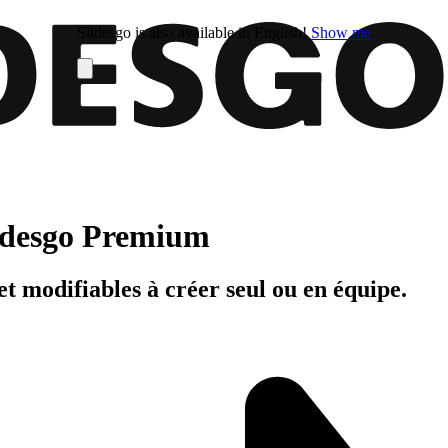
Slidesgo is also available in English!
Show me
Slidesgo Premium
t modifiables à créer seul ou en équipe.