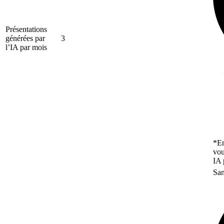
Présentations
générées par
3
l’IA par mois
*En
vou
IA 
San