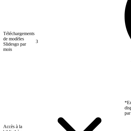
Téléchargements
de modèles
3
Slidesgo par
mois
*En
dis
par
Accès à la