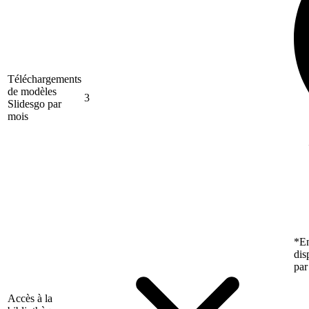
Téléchargements
de modèles
3
Slidesgo par
mois
*En
dis
par
Accès à la