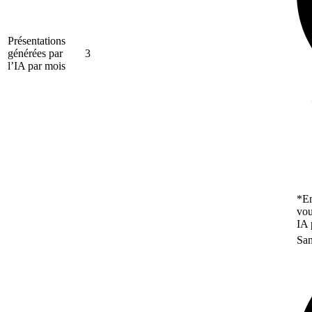
Présentations
générées par
3
l’IA par mois
*En
vou
IA 
San