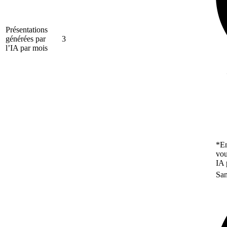
Présentations
générées par
3
l’IA par mois
*En
vou
IA 
San