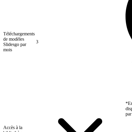
Téléchargements
de modèles
3
Slidesgo par
mois
*En
dis
par
Accès à la