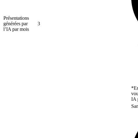
Présentations
générées par
3
l’IA par mois
*En
vou
IA 
San