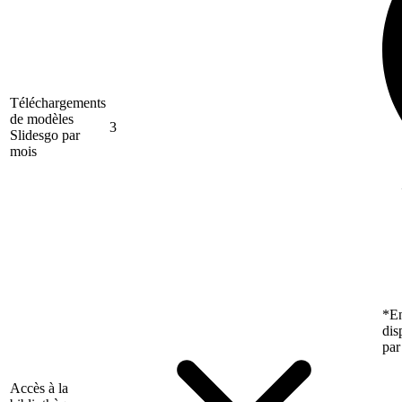
Téléchargements
de modèles
3
Slidesgo par
mois
*En
dis
par
Accès à la