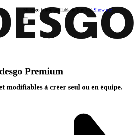
Slidesgo is also available in English!
Show me
Slidesgo Premium
t modifiables à créer seul ou en équipe.