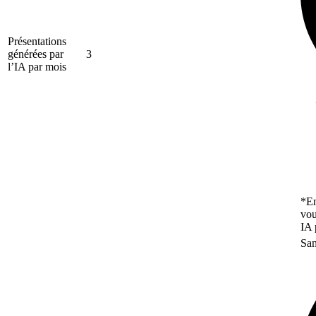
Présentations
générées par
3
l’IA par mois
*En
vou
IA 
San