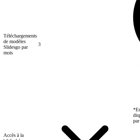
Téléchargements
de modèles
3
Slidesgo par
mois
*En
dis
par
Accès à la