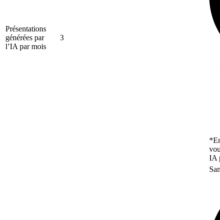
Présentations
générées par
3
l’IA par mois
*En
vou
IA 
San