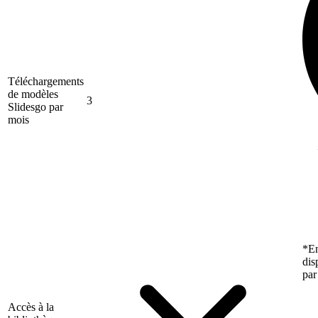
Téléchargements
de modèles
3
Slidesgo par
mois
*En
dis
par
Accès à la