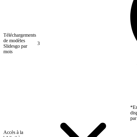
Téléchargements
de modèles
3
Slidesgo par
mois
*En
dis
par
Accès à la