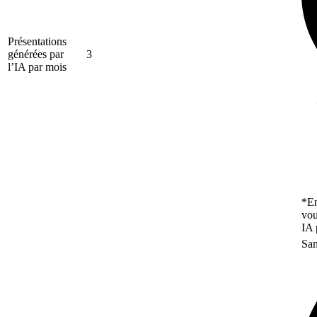
Présentations
générées par
3
l’IA par mois
*En
vou
IA 
San