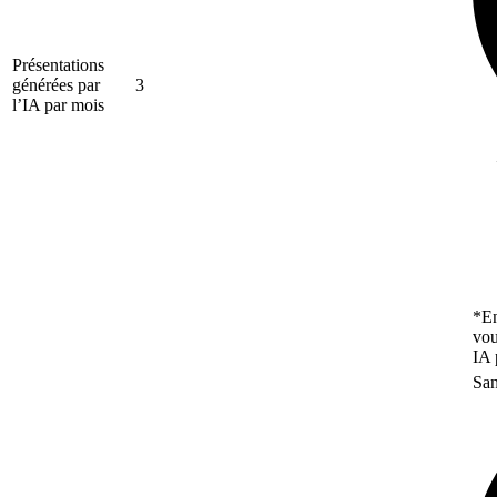
Présentations
générées par
3
l’IA par mois
*En
vou
IA 
San