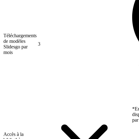
Téléchargements
de modèles
3
Slidesgo par
mois
*En
dis
par
Accès à la