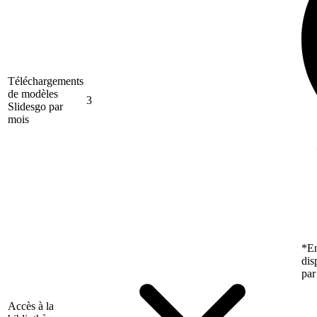
Téléchargements
de modèles
3
Slidesgo par
mois
*En
dis
par
Accès à la