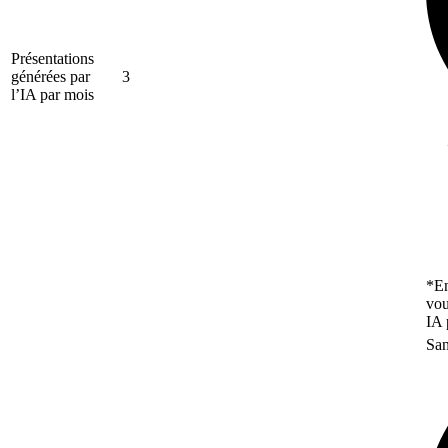
Présentations
générées par
3
l’IA par mois
*En
vou
IA 
San