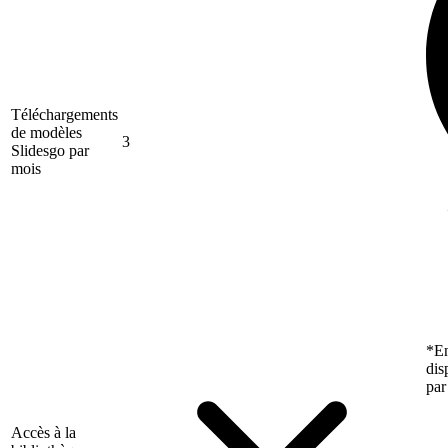
Téléchargements
de modèles
3
Slidesgo par
mois
*En
dis
par
Accès à la