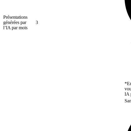
Présentations
générées par
3
l’IA par mois
*En
vou
IA 
San