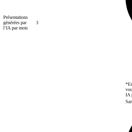
Présentations
générées par
3
l’IA par mois
*En
vou
IA 
San