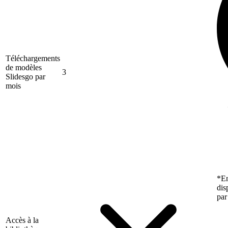
Téléchargements
de modèles
3
Slidesgo par
mois
*En
dis
par
Accès à la