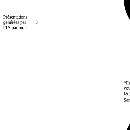
Présentations
générées par
3
l’IA par mois
*En
vou
IA 
San