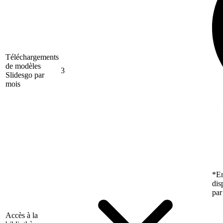
Téléchargements
de modèles
3
Slidesgo par
mois
*En
dis
par
Accès à la