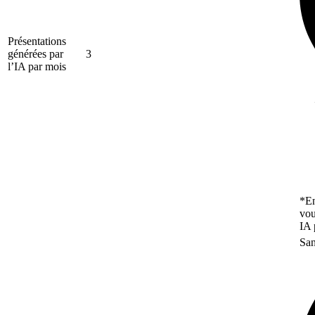
Présentations
générées par
3
l’IA par mois
*En
vou
IA 
San