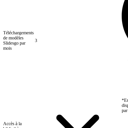
Téléchargements
de modèles
3
Slidesgo par
mois
*En
dis
par
Accès à la