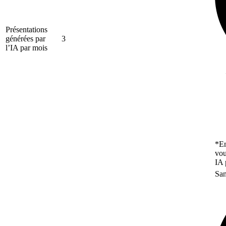
Présentations
générées par
3
l’IA par mois
*En
vou
IA 
San