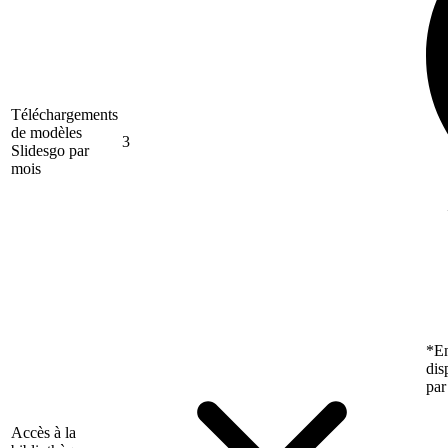
Téléchargements
de modèles
3
Slidesgo par
mois
*En
dis
par
Accès à la