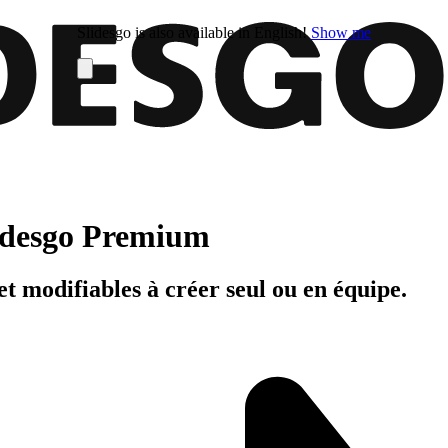
Slidesgo is also available in English!
Show me
Slidesgo Premium
t modifiables à créer seul ou en équipe.