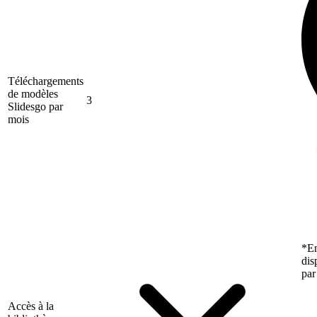
Téléchargements
de modèles
3
Slidesgo par
mois
*En
dis
par
Accès à la