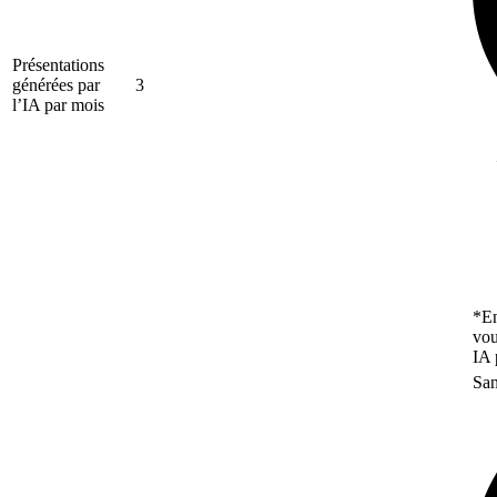
Présentations
générées par
3
l’IA par mois
*En
vou
IA 
San