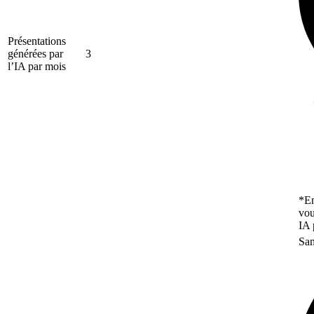
Présentations
générées par
3
l’IA par mois
*En
vou
IA 
San