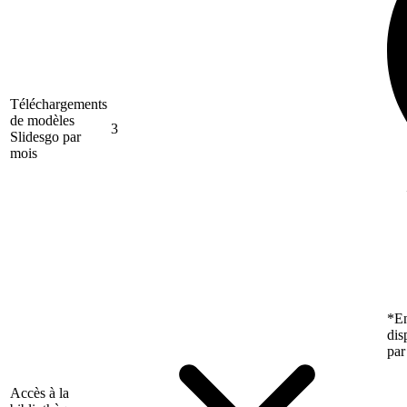
Téléchargements
de modèles
3
Slidesgo par
mois
*En
dis
par
Accès à la