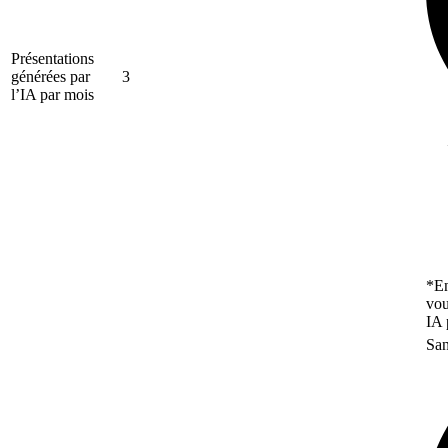
Présentations
générées par
3
l’IA par mois
*En
vou
IA 
San