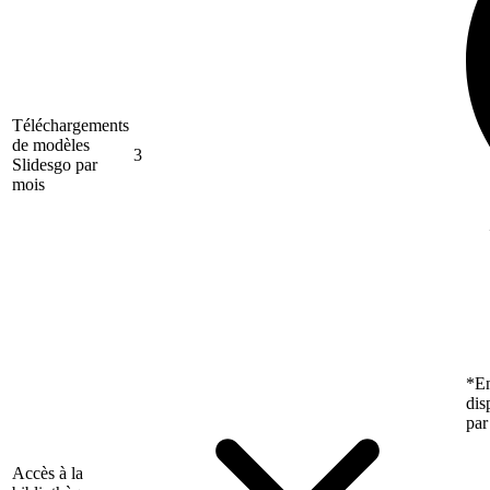
Téléchargements
de modèles
3
Slidesgo par
mois
*En
dis
par
Accès à la