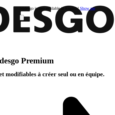
Slidesgo is also available in English!
Show me
Slidesgo Premium
t modifiables à créer seul ou en équipe.