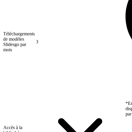
Téléchargements
de modèles
3
Slidesgo par
mois
*En
dis
par
Accès à la