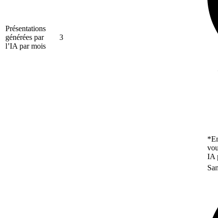
Présentations
générées par
3
l’IA par mois
*En
vou
IA 
San