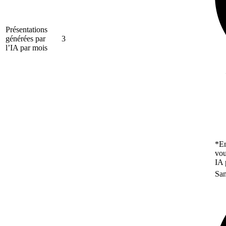
Présentations
générées par
3
l’IA par mois
*En
vou
IA 
San