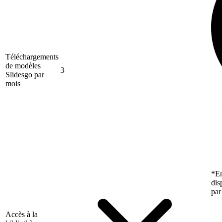
Téléchargements
de modèles
3
Slidesgo par
mois
*En
dis
par
Accès à la