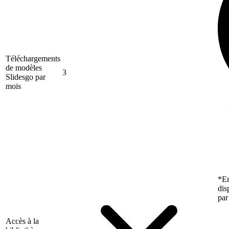
Téléchargements
de modèles
3
Slidesgo par
mois
*En
dis
par
Accès à la