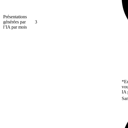
Présentations
générées par
3
l’IA par mois
*En
vou
IA 
San