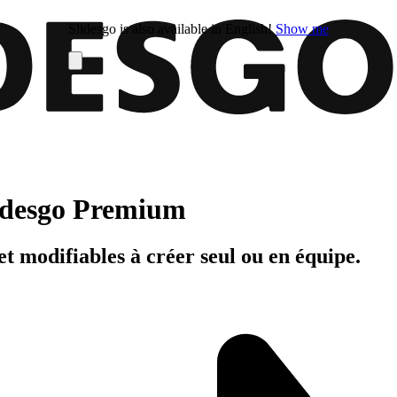
Slidesgo is also available in English!
Show me
Slidesgo Premium
t modifiables à créer seul ou en équipe.