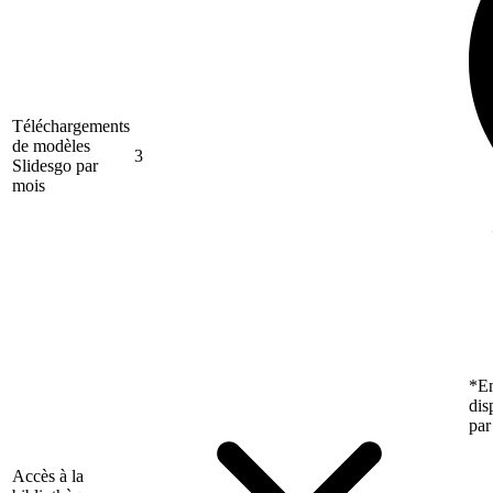
Téléchargements
de modèles
3
Slidesgo par
mois
*En
dis
par
Accès à la