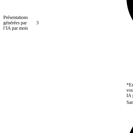
Présentations
générées par
3
l’IA par mois
*En
vou
IA 
San