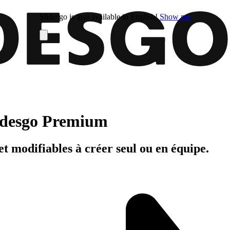
Slidesgo is also available in English!
Show me
Slidesgo Premium
t modifiables à créer seul ou en équipe.