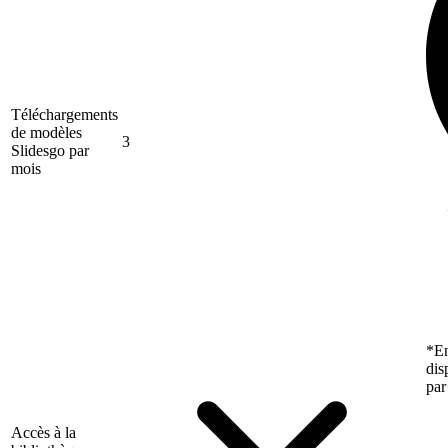
Téléchargements
de modèles
3
Slidesgo par
mois
*En
dis
par
Accès à la