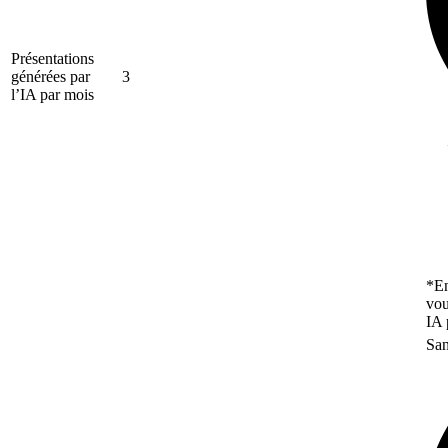
Présentations
générées par
3
l’IA par mois
*En
vou
IA 
San