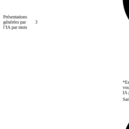
Présentations
générées par
3
l’IA par mois
*En
vou
IA 
San