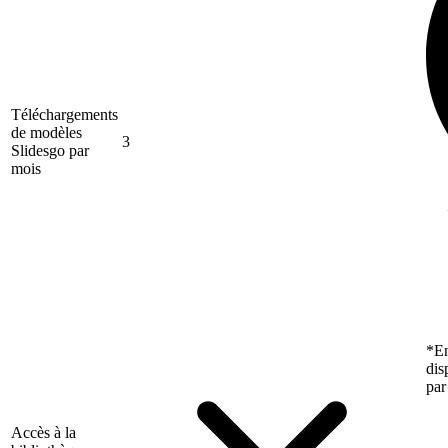
Téléchargements
de modèles
3
Slidesgo par
mois
*En
dis
par
Accès à la