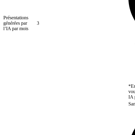
Présentations
générées par
3
l’IA par mois
*En
vou
IA 
San