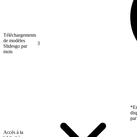
Téléchargements
de modèles
3
Slidesgo par
mois
*En
dis
par
Accès à la