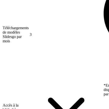
Téléchargements
de modèles
3
Slidesgo par
mois
*En
dis
par
Accès à la