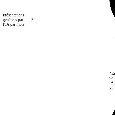
Présentations
générées par
3
l’IA par mois
*En
vou
IA 
San