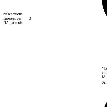
Présentations
générées par
3
l’IA par mois
*En
vou
IA 
San