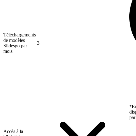
Téléchargements
de modèles
3
Slidesgo par
mois
*En
dis
par
Accès à la