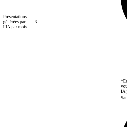
Présentations
générées par
3
l’IA par mois
*En
vou
IA 
San