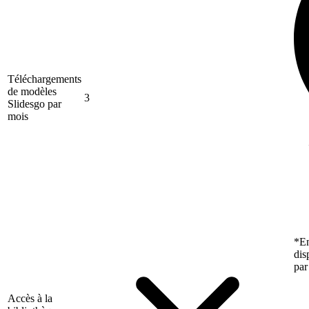
Téléchargements
de modèles
3
Slidesgo par
mois
*En
dis
par
Accès à la