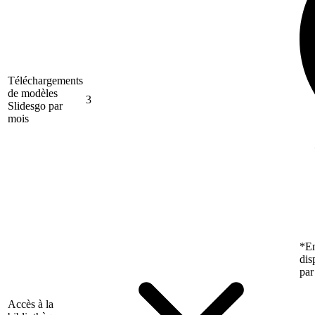
Téléchargements
de modèles
3
Slidesgo par
mois
*En
dis
par
Accès à la