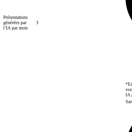
Présentations
générées par
3
l’IA par mois
*En
vou
IA 
San