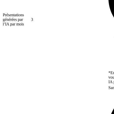
Présentations
générées par
3
l’IA par mois
*En
vou
IA 
San