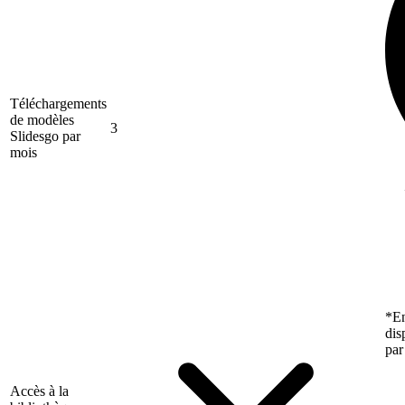
Téléchargements
de modèles
3
Slidesgo par
mois
*En
dis
par
Accès à la