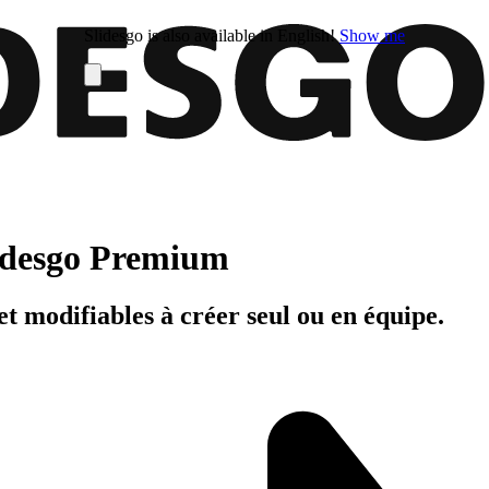
Slidesgo is also available in English!
Show me
Slidesgo Premium
t modifiables à créer seul ou en équipe.