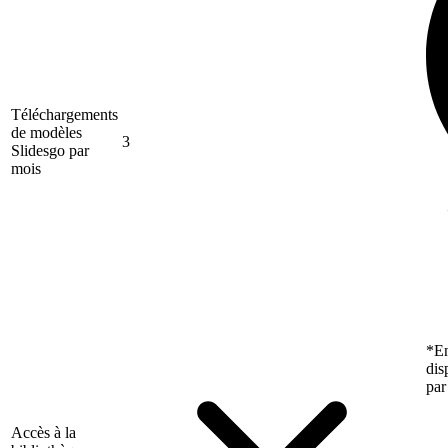
Téléchargements
de modèles
3
Slidesgo par
mois
*En
dis
par
Accès à la