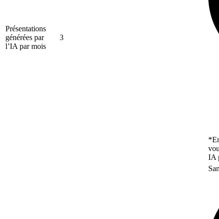
Présentations
générées par
3
l’IA par mois
*En
vou
IA 
San