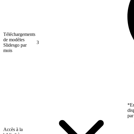
Téléchargements
de modèles
3
Slidesgo par
mois
*En
dis
par
Accès à la