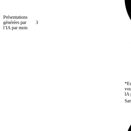
Présentations
générées par
3
l’IA par mois
*En
vou
IA 
San